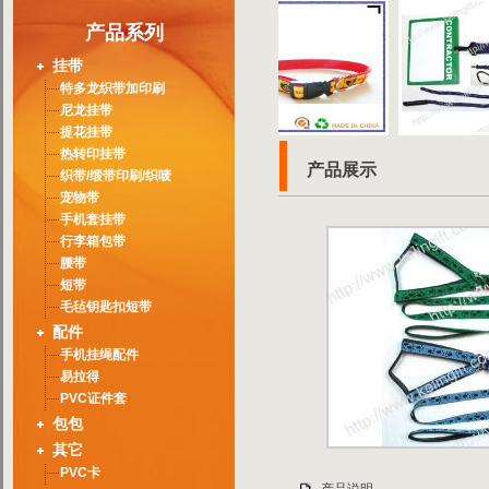
产品系列
挂带
特多龙织带加印刷
尼龙挂带
提花挂带
热转印挂带
产品展示
织带/缎带印刷/织唛
宠物带
手机套挂带
行李箱包带
腰带
短带
毛毡钥匙扣短带
配件
手机挂绳配件
易拉得
PVC证件套
包包
其它
PVC卡