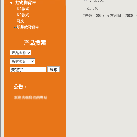
产品说明
宠物胸背带
KL-040
K8款式
K9款式
点击数：3857 发布时间：2008-06
马夹
织带款马背带
产品搜索
公告：
负离子手表产品介绍一览
欢迎光临我们的网站