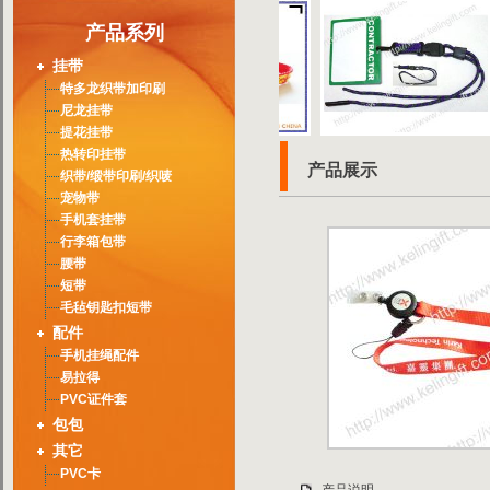
产品系列
挂带
特多龙织带加印刷
尼龙挂带
提花挂带
热转印挂带
产品展示
织带/缎带印刷/织唛
宠物带
手机套挂带
行李箱包带
腰带
短带
毛毡钥匙扣短带
配件
手机挂绳配件
易拉得
PVC证件套
包包
其它
PVC卡