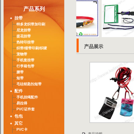
产品系列
挂带
特多龙织带加印刷
尼龙挂带
提花挂带
热转印挂带
产品展示
织带/缎带印刷/织唛
宠物带
手机套挂带
行李箱包带
腰带
短带
毛毡钥匙扣短带
配件
手机挂绳配件
易拉得
PVC证件套
包包
其它
PVC卡